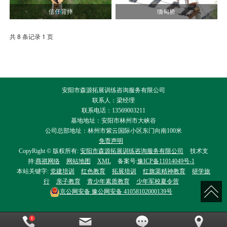
信任背摔
缅甸桥
共 8 条记录 1 页
安阳市森源拓展训练咨询服务有限公司
联系人：梁经理
联系电话：13569003211
基地地址：安阳市林州市大峡谷
公司总部地址：林州市紫云国际小区东门向南100米
免责声明
CopyRight © 版权所有:
安阳市森源拓展训练咨询服务有限公司
技术支
持:
商祺网络
网站地图
XML
备案号:
豫ICP备11014049号-1
本站关键字:
党建培训
红色教育
拓展培训
红旗渠精神教育
研学旅
行
亲子教育
青少年素质教育
少年军校夏令营
京公网安备
豫公网安备 41058102000139号