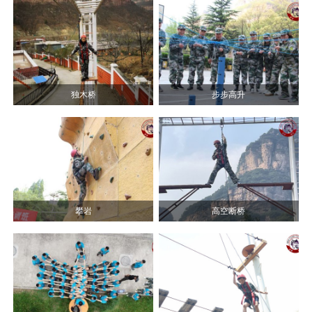
独木桥
步步高升
攀岩
高空断桥