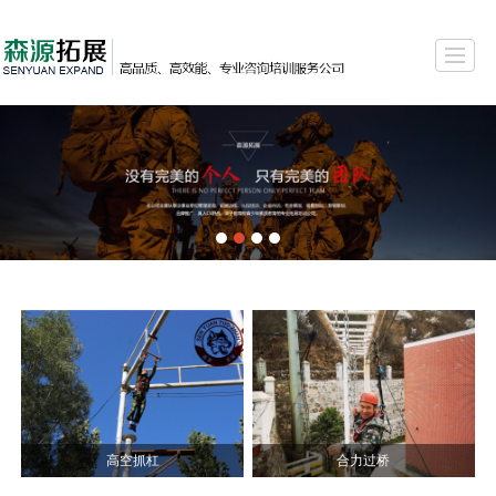
首页
关于森源
经典项目
红色教育
少年军校夏令营
客户案例
基地介绍
联系我们
高空抓杠
合力过桥