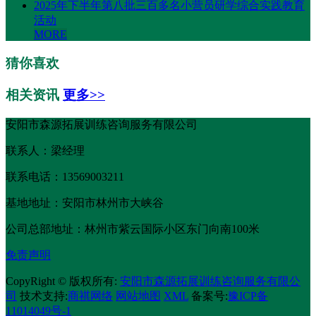
2025年下半年第八批三百多名小营员研学综合实践教育
活动
MORE
猜你喜欢
相关资讯
更多>>
安阳市森源拓展训练咨询服务有限公司
联系人：梁经理
联系电话：13569003211
基地地址：安阳市林州市大峡谷
公司总部地址：林州市紫云国际小区东门向南100米
免责声明
CopyRight © 版权所有:
安阳市森源拓展训练咨询服务有限公
司
技术支持:
商祺网络
网站地图
XML
备案号:
豫ICP备
11014049号-1