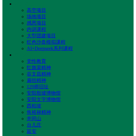
经典项目
高空项目
场地项目
感恩项目
内训课程
大型团建项目
红色沙盘模拟课程
AI+Deepseek系列课程
红色教育
党性教育
红旗渠精神
谷文昌精神
扁担精神
129师旧址
安阳殷墟博物馆
安阳文字博物馆
西柏坡
焦裕禄精神
井冈山
台儿庄
延安