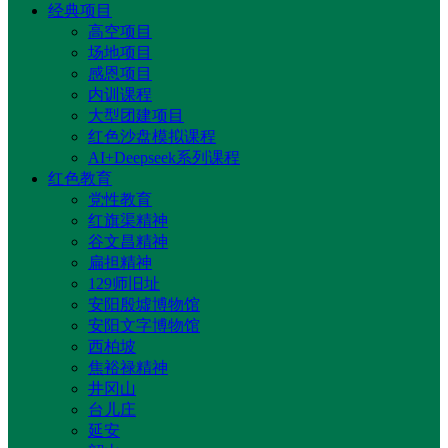
经典项目
高空项目
场地项目
感恩项目
内训课程
大型团建项目
红色沙盘模拟课程
AI+Deepseek系列课程
红色教育
党性教育
红旗渠精神
谷文昌精神
扁担精神
129师旧址
安阳殷墟博物馆
安阳文字博物馆
西柏坡
焦裕禄精神
井冈山
台儿庄
延安